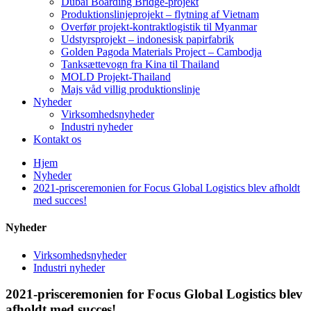
Dubai Boarding Bridge-projekt
Produktionslinjeprojekt – flytning af Vietnam
Overfør projekt-kontraktlogistik til Myanmar
Udstyrsprojekt – indonesisk papirfabrik
Golden Pagoda Materials Project – Cambodja
Tanksættevogn fra Kina til Thailand
MOLD Projekt-Thailand
Majs våd villig produktionslinje
Nyheder
Virksomhedsnyheder
Industri nyheder
Kontakt os
Hjem
Nyheder
2021-prisceremonien for Focus Global Logistics blev afholdt
med succes!
Nyheder
Virksomhedsnyheder
Industri nyheder
2021-prisceremonien for Focus Global Logistics blev
afholdt med succes!