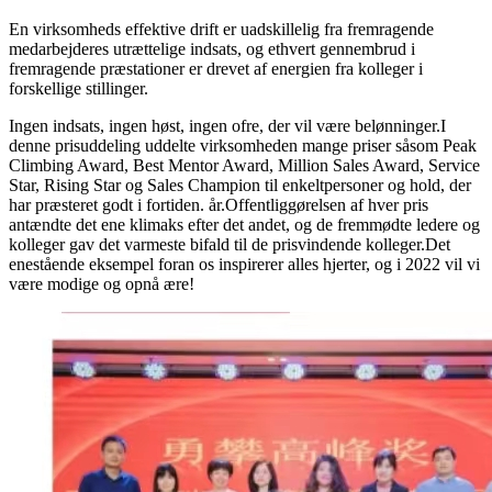
En virksomheds effektive drift er uadskillelig fra fremragende
medarbejderes utrættelige indsats, og ethvert gennembrud i
fremragende præstationer er drevet af energien fra kolleger i
forskellige stillinger.
Ingen indsats, ingen høst, ingen ofre, der vil være belønninger.I
denne prisuddeling uddelte virksomheden mange priser såsom Peak
Climbing Award, Best Mentor Award, Million Sales Award, Service
Star, Rising Star og Sales Champion til enkeltpersoner og hold, der
har præsteret godt i fortiden. år.Offentliggørelsen af ​​hver pris
antændte det ene klimaks efter det andet, og de fremmødte ledere og
kolleger gav det varmeste bifald til de prisvindende kolleger.Det
enestående eksempel foran os inspirerer alles hjerter, og i 2022 vil vi
være modige og opnå ære!