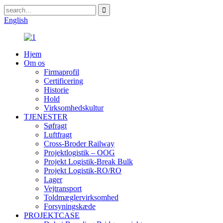
English
Hjem
Om os
Firmaprofil
Certificering
Historie
Hold
Virksomhedskultur
TJENESTER
Søfragt
Luftfragt
Cross-Broder Railway
Projektlogistik – OOG
Projekt Logistik-Break Bulk
Projekt Logistik-RO/RO
Lager
Vejtransport
Toldmæglervirksomhed
Forsyningskæde
PROJEKTCASE