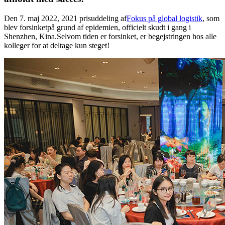
Den 7. maj 2022, 2021 prisuddeling af
Fokus på global logistik
, som
blev forsinket
på grund af epidemien
, officielt skudt i gang i
Shenzhen, Kina.Selvom tiden er forsinket, er begejstringen hos alle
kolleger for at deltage kun steget!