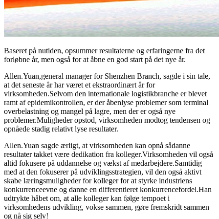
Baseret på nutiden, opsummer resultaterne og erfaringerne fra det
forløbne år, men også for at åbne en god start på det nye år.
Allen.Yuan,
general manager for Shenzhen Branch, sagde i sin tale,
at det seneste år har været et ekstraordinært år for
virksomheden.Selvom den internationale logistikbranche er blevet
ramt af epidemikontrollen, er der åbenlyse problemer som terminal
overbelastning og mangel på lagre, men der er også nye
problemer.Muligheder opstod, virksomheden modtog tendensen og
opnåede stadig relativt lyse resultater.
Allen.Yuan sagde ærligt, at virksomheden kan opnå sådanne
resultater takket være dedikation fra kolleger.Virksomheden vil også
altid fokusere på uddannelse og vækst af medarbejdere.Samtidig
med at den fokuserer på udviklingsstrategien, vil den også aktivt
skabe læringsmuligheder for kolleger for at styrke industriens
konkurrenceevne og danne en differentieret konkurrencefordel.Han
udtrykte håbet om, at alle kolleger kan følge tempoet i
virksomhedens udvikling, vokse sammen, gøre fremskridt sammen
og nå sig selv!