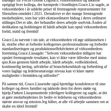
manager for Focus Global Logistics, virksomheden og takkede
oprigtigt hver kollega, der kæmpede i frontlinjen.Grace.Liu sagde, at
virksomheden i år uddelte priser til fremragende repræsentanter for
Shenzhen-området i 2021. Derudover er der mange fremragende
medarbejdere, som har ydet ekstraordinære bidrag i deres ordinære
stillinger.Det er alle, der behandler deres arbejde uselvisk.Ånden af ​​
dedikation og holdningen til hårdt arbejde kan opnå virksomhedens
fortid, nutid og fremtid!
Grace.Liu nævnte i sin tale, at virksomheden vil øge uddannelsen i
år, stræbe efter at forbedre kollegernes professionalisme og forbedre
standardiseringen og produktionseffektiviteten af ​​virksomhedens
forretning.Grace.Liu
sagde: "Selvom virksomheden tidligere har
opnået fremragende resultater, kan vi ikke være tilfredse med status
quo.Kun gennem hårdt arbejde, hårdt arbejde, vedholdenhed,
kontinuerlig læring, udvidelse af branchekendskab og forbedring af
vores faglige og ledelsesmæssige niveau kan vi klare større
muligheder i fremtiden.og udfordre!"
På samme tid, Grace.Liu
sendte også hjertelige kondolencer til sine
kolleger og deres familier og takkede dem for deres støtte og
hjælp.
Frøken Liu
opmuntrede yderligere kollegerne og sagde, at det
at gøre medarbejdernes liv bedre er ledelsens og virksomhedens
største ansvar og mission.Jeg håber, at alle vil arbejde sammen om at
skabe en ideel fremtid!