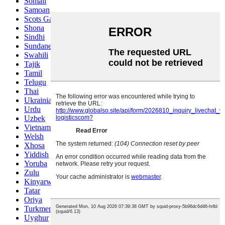
Somali
Samoan
Scots Gaelic
Shona
Sindhi
Sundanese
Swahili
Tajik
Tamil
Telugu
Thai
Ukrainian
Urdu
Uzbek
Vietnamese
Welsh
Xhosa
Yiddish
Yoruba
Zulu
Kinyarwanda
Tatar
Oriya
Turkmen
Uyghur