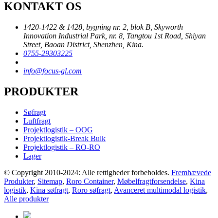
KONTAKT OS
1420-1422 & 1428, bygning nr. 2, blok B, Skyworth
Innovation Industrial Park, nr. 8, Tangtou 1st Road, Shiyan
Street, Baoan District, Shenzhen, Kina.
0755-29303225
info@focus-gl.com
PRODUKTER
Søfragt
Luftfragt
Projektlogistik – OOG
Projektlogistik-Break Bulk
Projektlogistik – RO-RO
Lager
© Copyright 2010-2024: Alle rettigheder forbeholdes.
Fremhævede
Produkter
,
Sitemap
,
Roro Container
,
Møbelfragtforsendelse
,
Kina
logistik
,
Kina søfragt
,
Roro søfragt
,
Avanceret multimodal logistik
,
Alle produkter