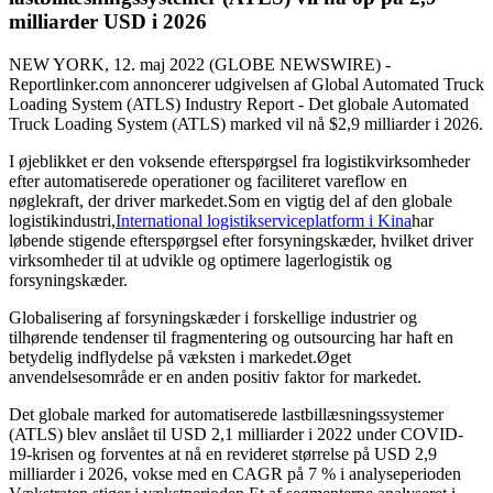
milliarder USD i 2026
NEW YORK, 12. maj 2022 (GLOBE NEWSWIRE) -
Reportlinker.com annoncerer udgivelsen af ​​Global Automated Truck
Loading System (ATLS) Industry Report - Det globale Automated
Truck Loading System (ATLS) marked vil nå $2,9 milliarder i 2026.
I øjeblikket er den voksende efterspørgsel fra logistikvirksomheder
efter automatiserede operationer og faciliteret vareflow en
nøglekraft, der driver markedet.Som en vigtig del af den globale
logistikindustri,
International logistikserviceplatform i Kina
har
løbende stigende efterspørgsel efter forsyningskæder, hvilket driver
virksomheder til at udvikle og optimere lagerlogistik og
forsyningskæder.
Globalisering af forsyningskæder i forskellige industrier og
tilhørende tendenser til fragmentering og outsourcing har haft en
betydelig indflydelse på væksten i markedet.Øget
anvendelsesområde er en anden positiv faktor for markedet.
Det globale marked for automatiserede lastbillæsningssystemer
(ATLS) blev anslået til USD 2,1 milliarder i 2022 under COVID-
19-krisen og forventes at nå en revideret størrelse på USD 2,9
milliarder i 2026, vokse med en CAGR på 7 % i analyseperioden