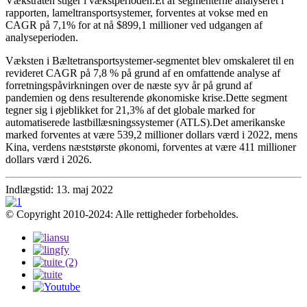
Vækstraten stiger i vækstperioden.Et af segmenterne analyseret i
rapporten, lameltransportsystemer, forventes at vokse med en
CAGR på 7,1% for at nå $899,1 millioner ved udgangen af ​​
analyseperioden.
Væksten i Bæltetransportsystemer-segmentet blev omskaleret til en
revideret CAGR på 7,8 % på grund af en omfattende analyse af
forretningspåvirkningen over de næste syv år på grund af
pandemien og dens resulterende økonomiske krise.Dette segment
tegner sig i øjeblikket for 21,3% af det globale marked for
automatiserede lastbillæsningssystemer (ATLS).Det amerikanske
marked forventes at være 539,2 millioner dollars værd i 2022, mens
Kina, verdens næststørste økonomi, forventes at være 411 millioner
dollars værd i 2026.
Indlægstid: 13. maj 2022
© Copyright 2010-2024: Alle rettigheder forbeholdes.