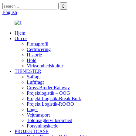
English
Hjem
Om os
Firmaprofil
Certificering
Historie
Hold
Virksomhedskultur
TJENESTER
Søfragt
Luftfragt
Cross-Broder Railway
Projektlogistik – OOG
Projekt Logistik-Break Bulk
Projekt Logistik-RO/RO
Lager
Vejtransport
Toldmæglervirksomhed
Forsyningskæde
PROJEKTCASE