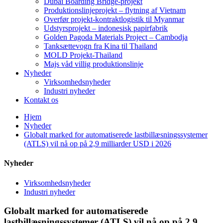
Dubai Boarding Bridge-projekt
Produktionslinjeprojekt – flytning af Vietnam
Overfør projekt-kontraktlogistik til Myanmar
Udstyrsprojekt – indonesisk papirfabrik
Golden Pagoda Materials Project – Cambodja
Tanksættevogn fra Kina til Thailand
MOLD Projekt-Thailand
Majs våd villig produktionslinje
Nyheder
Virksomhedsnyheder
Industri nyheder
Kontakt os
Hjem
Nyheder
Globalt marked for automatiserede lastbillæsningssystemer
(ATLS) vil nå op på 2,9 milliarder USD i 2026
Nyheder
Virksomhedsnyheder
Industri nyheder
Globalt marked for automatiserede
lastbillæsningssystemer (ATLS) vil nå op på 2,9