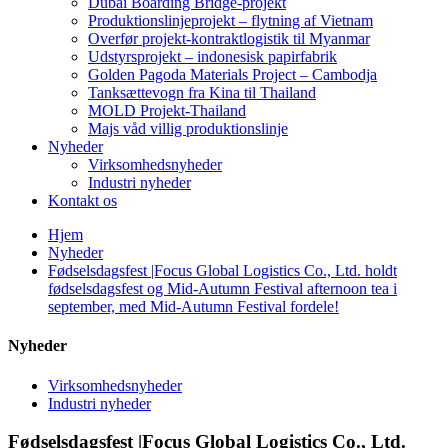
Dubai Boarding Bridge-projekt
Produktionslinjeprojekt – flytning af Vietnam
Overfør projekt-kontraktlogistik til Myanmar
Udstyrsprojekt – indonesisk papirfabrik
Golden Pagoda Materials Project – Cambodja
Tanksættevogn fra Kina til Thailand
MOLD Projekt-Thailand
Majs våd villig produktionslinje
Nyheder
Virksomhedsnyheder
Industri nyheder
Kontakt os
Hjem
Nyheder
Fødselsdagsfest |Focus Global Logistics Co., Ltd. holdt
fødselsdagsfest og Mid-Autumn Festival afternoon tea i
september, med Mid-Autumn Festival fordele!
Nyheder
Virksomhedsnyheder
Industri nyheder
Fødselsdagsfest |Focus Global Logistics Co., Ltd.