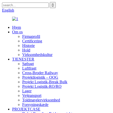
English
Hjem
Om os
Firmaprofil
Certificering
Historie
Hold
Virksomhedskultur
TJENESTER
Søfragt
Luftfragt
Cross-Broder Railway
Projektlogistik – OOG
Projekt Logistik-Break Bulk
Projekt Logistik-RO/RO
Lager
Vejtransport
Toldmæglervirksomhed
Forsyningskæde
PROJEKTCASE