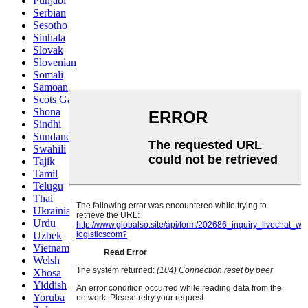
Punjabi
Serbian
Sesotho
Sinhala
Slovak
Slovenian
Somali
Samoan
Scots Gaelic
Shona
Sindhi
Sundanese
Swahili
Tajik
Tamil
Telugu
Thai
Ukrainian
Urdu
Uzbek
Vietnamese
Welsh
Xhosa
Yiddish
Yoruba